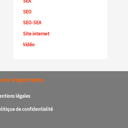
SEA
SEO
SEO-SEA
Site internet
Vidéo
iens importants
ntions légales
litique de confidentialité