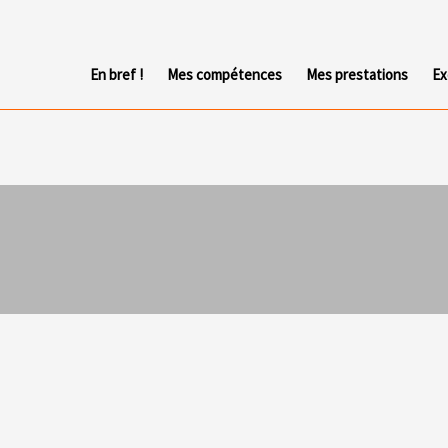
En bref !
Mes compétences
Mes prestations
Ex