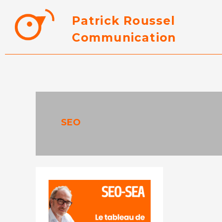
Aller
Patrick Roussel
au
Communication
contenu
SEO
Annonces
SEO
/