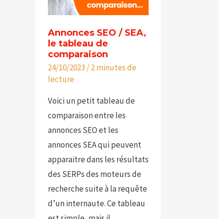
SEA,
le
Annonces SEO / SEA,
tableau
le tableau de
de
comparaison
24/10/2023
/
2 minutes de
comparaison
lecture
Voici un petit tableau de
comparaison entre les
annonces SEO et les
annonces SEA qui peuvent
apparaitre dans les résultats
des SERPs des moteurs de
recherche suite à la requête
d’un internaute. Ce tableau
est simple, mais il