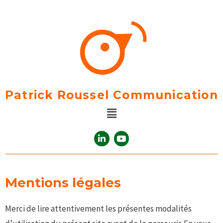
Aller
au
contenu
Patrick Roussel Communication
Menu
L
Y
i
o
n
u
k
t
e
u
d
b
Mentions légales
i
e
n
-
Merci de lire attentivement les présentes modalités
i
n